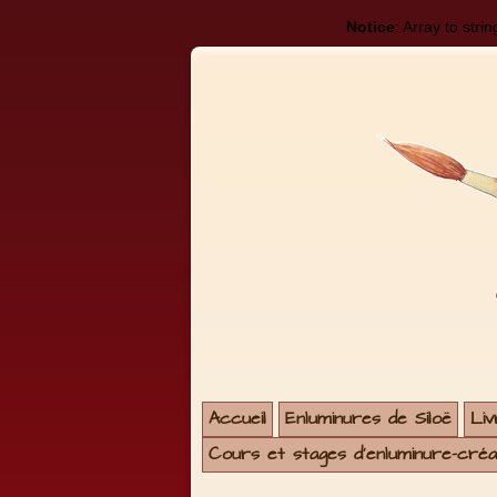
Notice
: Array to stri
Accueil
Enluminures de Siloë
Liv
Cours et stages d'enluminure-créat