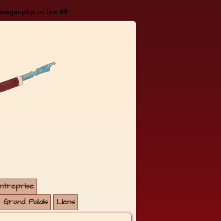
anager.php
on line
89
entreprise
u Grand Palais
Liens