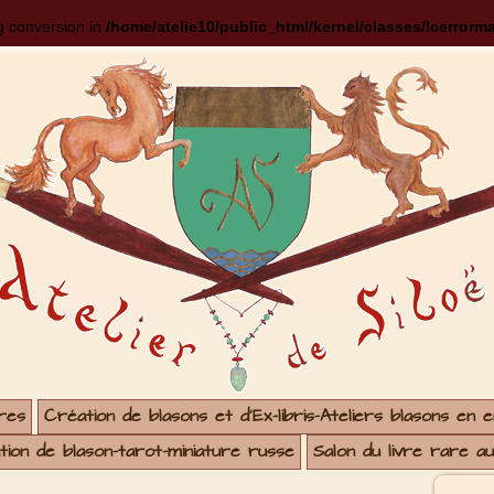
ng conversion in
/home/atelie10/public_html/kernel/classes/lcerrorm
res
Création de blasons et d'Ex-libris-Ateliers blasons en 
ion de blason-tarot-miniature russe
Salon du livre rare a