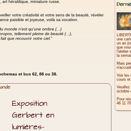
, art héraldique, miniature russe.
Derni
iller votre créativité et votre sens de la beauté, révéler
nce paisible et joyeuse, voilà sa vocation.
du monde n'est qu'une ombre.(...)
ropos, tellement pleine de beauté (...),
LIBERTE
ait que recouvrir votre ciel.
"
une cart
un an (r
que vous
l'atelie
la sema
Mais pen
n'accuei
chereau et bus 62, 88 ou 38.
Voir les 
cours e
mande
Veuillez
octobre 
Pour rés
Exposition
46 11 70
Gerbert en
lumières-